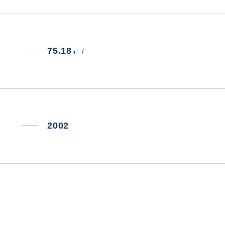
75.18
㎡ /
2002