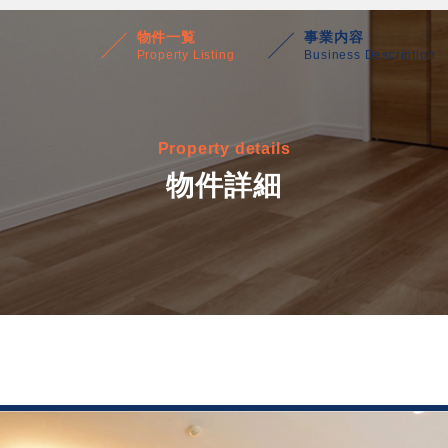
物件一覧
事業内容
Property Listing
Business Description
Property details
物件詳細