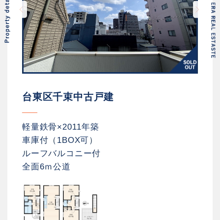
台東区千束中古戸建
軽量鉄骨×2011年築
車庫付（1BOX可）
ルーフバルコニー付
全面6ｍ公道