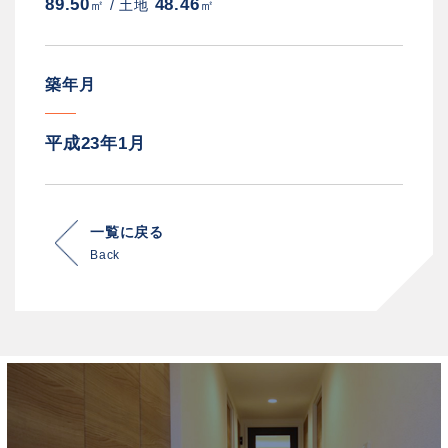
89.50
48.46
㎡ /
土地
㎡
築年月
平成23年1月
一覧に戻る
Back