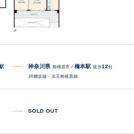
神奈川県
橋本駅
12
寄駅
相模原市 /
徒歩
分
JR横浜線・京王相模原線
SOLD OUT