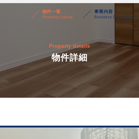
物件一覧
事業内容
Property Listing
Business Description
Property details
物件詳細