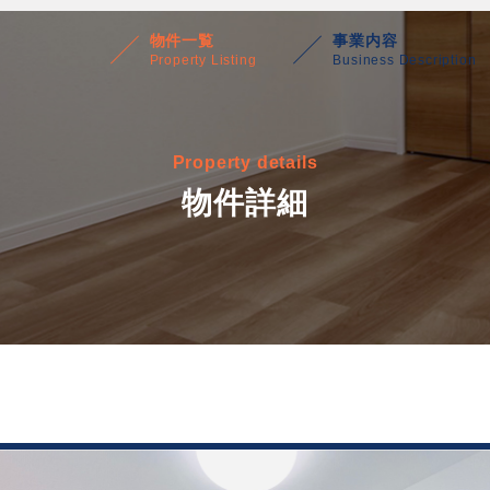
物件一覧
事業内容
Property Listing
Business Description
Property details
物件詳細