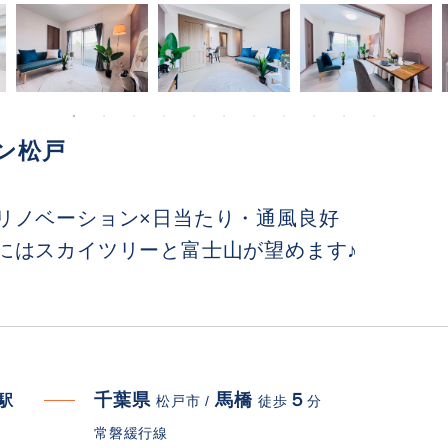
ン松戸
リノベーション×日当たり・通風良好
にはスカイツリーと富士山が望めます♪
千葉県
馬橋
５
寄駅
松戸市 /
徒歩
分
常磐緩行線