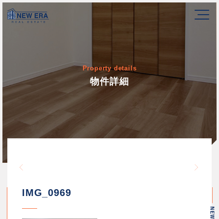
Property details
物件詳細
Warning
/home/newerakk/newerakk.
72
Warn
content/themes/newera/si
IMG_0969