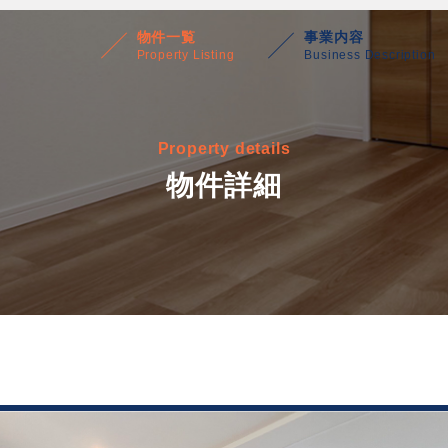
物件一覧
事業内容
Property Listing
Business Description
Property details
物件詳細