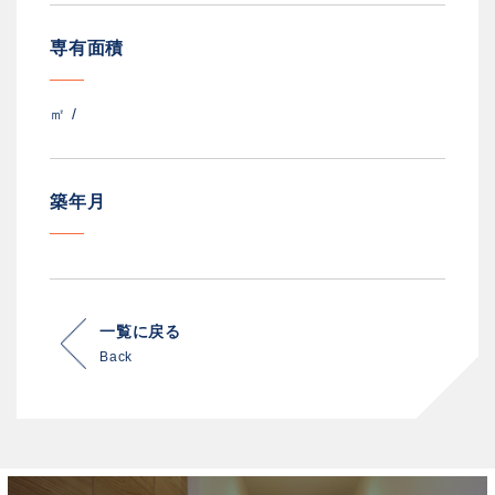
専有面積
㎡ /
築年月
一覧に戻る
Back