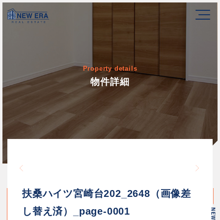
Property details
物件詳細
Warning
/home/newerakk/newerakk.
72
Warn
content/themes/newera/si
扶桑ハイツ宮崎台202_2648（画像差
し替え済）_page-0001