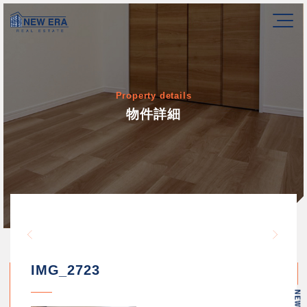
Property details
物件詳細
Warning
/home/newerakk/newerakk.
72
Warn
content/themes/newera/si
IMG_2723