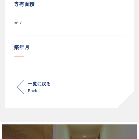
専有面積
㎡ /
築年月
一覧に戻る
Back