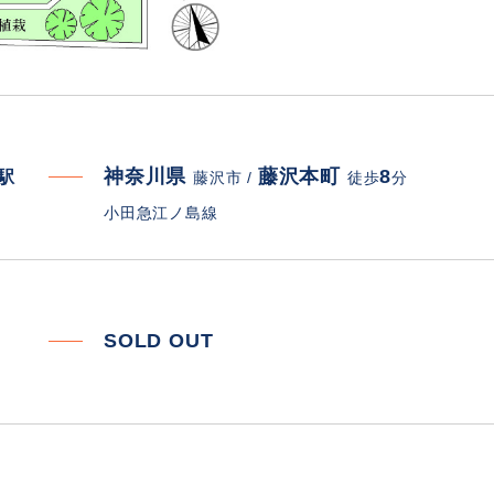
神奈川県
藤沢本町
8
寄駅
藤沢市 /
徒歩
分
小田急江ノ島線
SOLD OUT