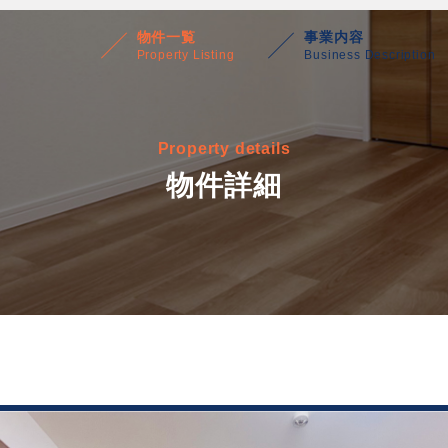
物件一覧
事業内容
Property Listing
Business Description
Property details
物件詳細