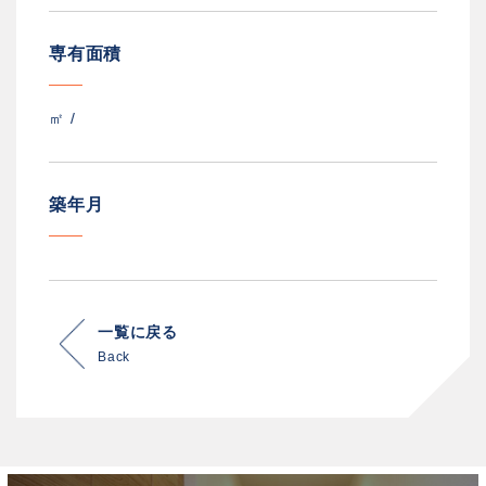
専有面積
㎡ /
築年月
一覧に戻る
Back