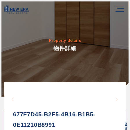
Property details
物件詳細
Warning
/home/newerakk/newerakk.
72
Warn
content/themes/newera/si
677F7D45-B2F5-4B16-B1B5-
0E11210B8991