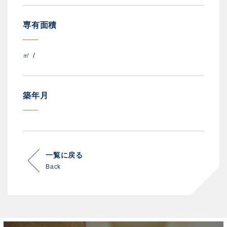
専有面積
㎡ /
築年月
一覧に戻る
Back