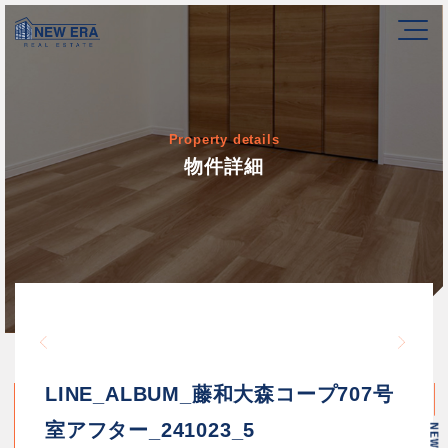
Property details
物件詳細
Warning
/home/newerakk/newerakk.
72
Warn
content/themes/newera/si
LINE_ALBUM_藤和大森コープ707号
室アフター_241023_5