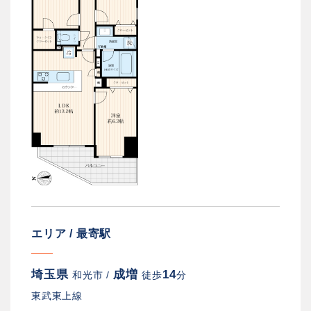
エリア / 最寄駅
埼玉県
成増
14
和光市 /
徒歩
分
東武東上線