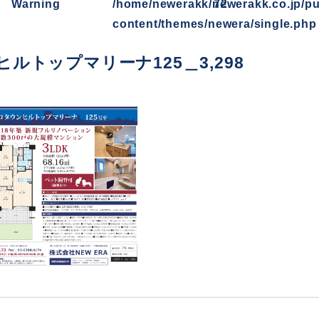
Warning
/home/newerakk/newerakk.co.jp/pu
72
content/themes/newera/single.php
ルトップマリーナ125＿3,298