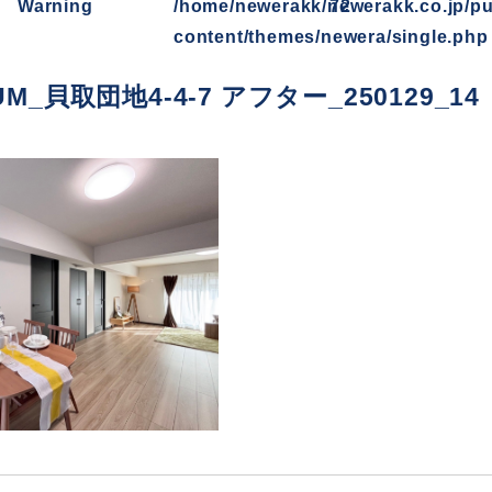
Warning
/home/newerakk/newerakk.co.jp/pu
72
content/themes/newera/single.php
UM_貝取団地4-4-7 アフター_250129_14