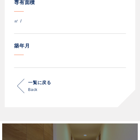
専有面積
㎡ /
築年月
一覧に戻る
Back