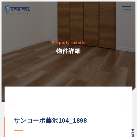
Property details
物件詳細
Warning
/home/newerakk/newerakk.
72
Warn
content/themes/newera/si
サンコーポ藤沢104_1898