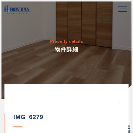
Property details
物件詳細
Warning
/home/newerakk/newerakk.
72
Warn
content/themes/newera/si
IMG_6279