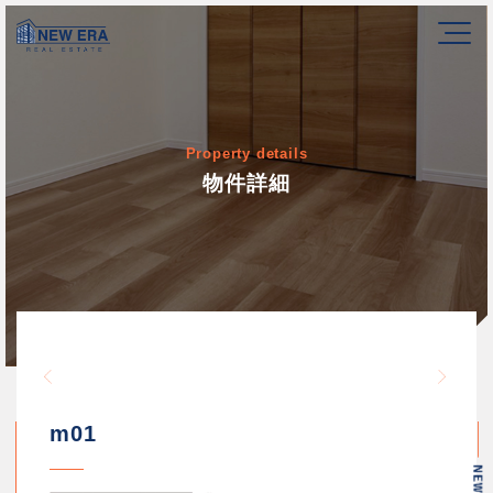
Property details
物件詳細
Warning
/home/newerakk/newerakk.
72
Warn
content/themes/newera/si
m01