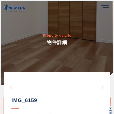
Property details
物件詳細
Warning
/home/newerakk/newerakk.
72
Warn
content/themes/newera/si
IMG_6159