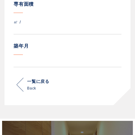
専有面積
㎡ /
築年月
一覧に戻る
Back