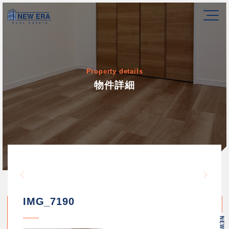
Property details
物件詳細
Warning
/home/newerakk/newerakk.
72
Warn
content/themes/newera/si
IMG_7190