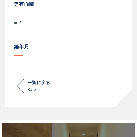
専有面積
㎡ /
築年月
一覧に戻る
Back