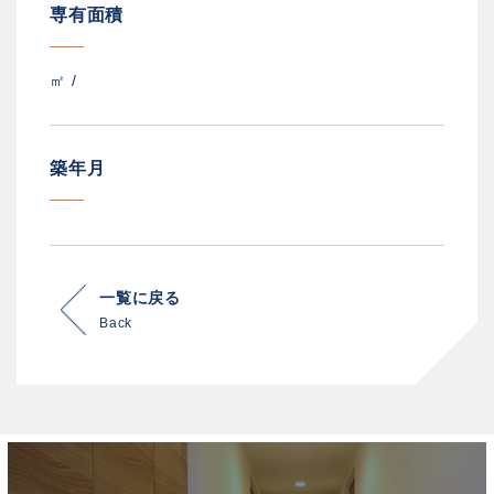
専有面積
㎡ /
築年月
一覧に戻る
Back