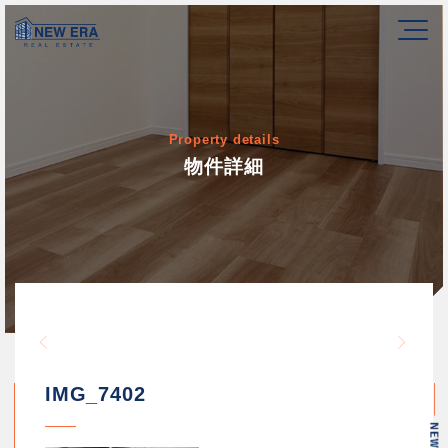
Property details
物件詳細
Warning
/home/newerakk/newerakk.
72
Warn
content/themes/newera/si
IMG_7402