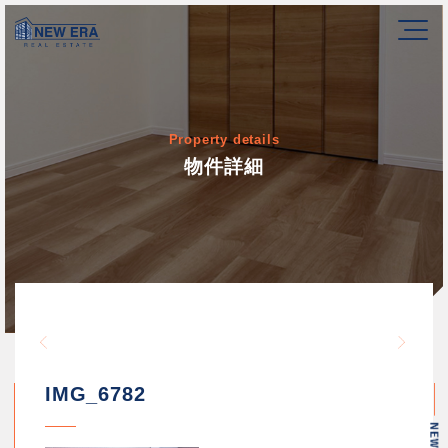
Property details
物件詳細
Warning
/home/newerakk/newerakk.
72
Warn
content/themes/newera/si
IMG_6782