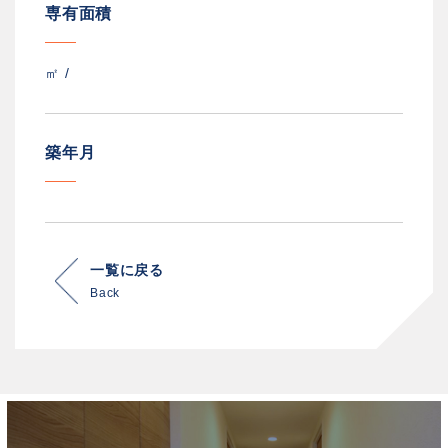
専有面積
㎡ /
築年月
一覧に戻る
Back