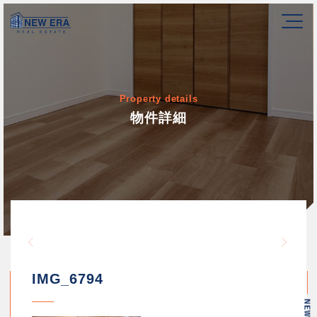
Property details
物件詳細
Warning
/home/newerakk/newerakk.
72
Warn
content/themes/newera/si
IMG_6794