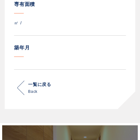
専有面積
㎡ /
築年月
一覧に戻る
Back