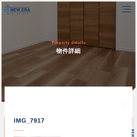
Property details
物件詳細
Warning
/home/newerakk/newerakk.
72
Warn
content/themes/newera/si
IMG_7917