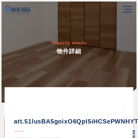
Property details
物件詳細
Warning
/home/newerakk/newerakk.
72
Warn
content/themes/newera/si
att.51lusBA5goixO6QpI5iHCSePWNH