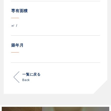
専有面積
㎡ /
築年月
一覧に戻る
Back