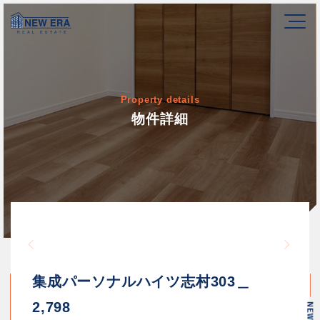
Property details
物件詳細
Warning
/home/newerakk/newerakk.
72
Warn
content/themes/newera/si
集成パーソナルハイツ志村303＿
2,798