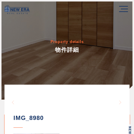
Property details
物件詳細
Warning
/home/newerakk/newerakk.
72
Warn
content/themes/newera/si
IMG_8980