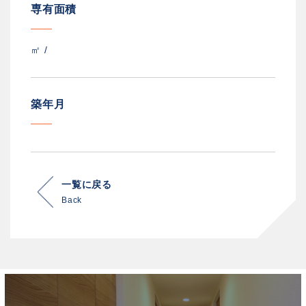
専有面積
㎡ /
築年月
一覧に戻る
Back