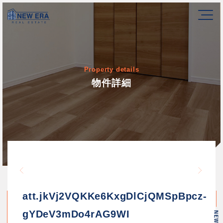
Property details
物件詳細
Warning
/home/newerakk/newerakk.
72
Warn
content/themes/newera/si
att.jkVj2VQKKe6KxgDlCjQMSpBpcz-
gYDeV3mDo4rAG9WI