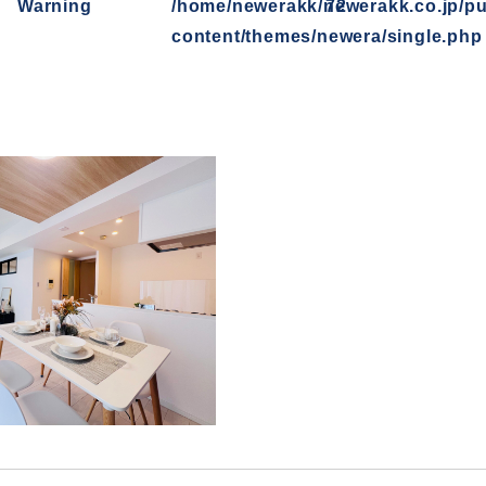
Warning
/home/newerakk/newerakk.co.jp/pu
72
content/themes/newera/single.php