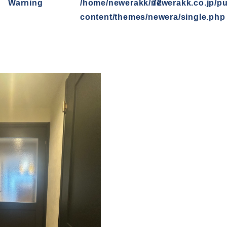
Warning
/home/newerakk/newerakk.co.jp/pu
72
content/themes/newera/single.php