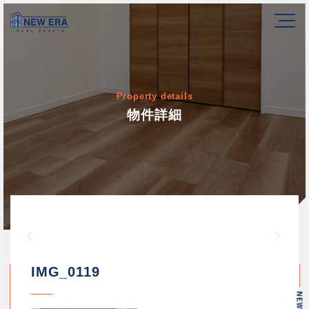
Property details
物件詳細
Warning
/home/newerakk/newerakk.
72
Warn
content/themes/newera/si
IMG_0119