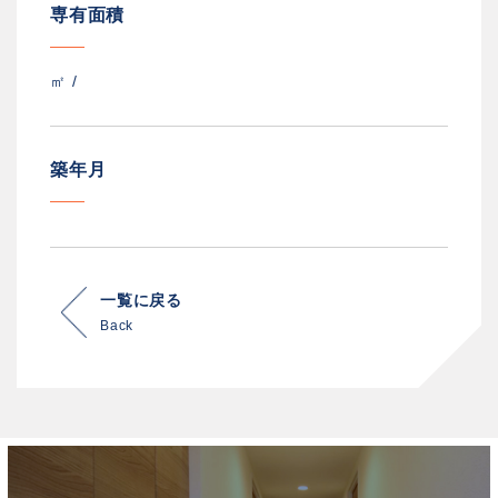
専有面積
㎡ /
築年月
一覧に戻る
Back