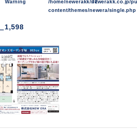
Warning
/home/newerakk/newerakk.co.jp/pu
72
content/themes/newera/single.php
1,598