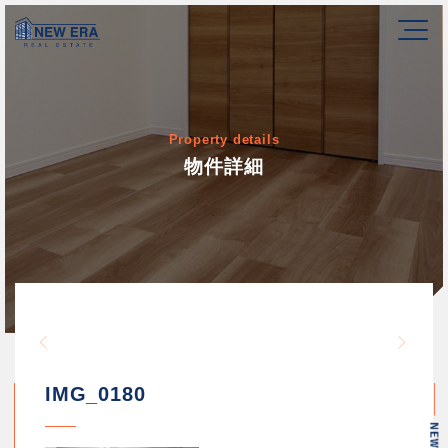
Property details
物件詳細
Warning
/home/newerakk/newerakk.
72
Warn
content/themes/newera/si
IMG_0180