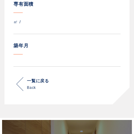
専有面積
㎡ /
築年月
一覧に戻る
Back