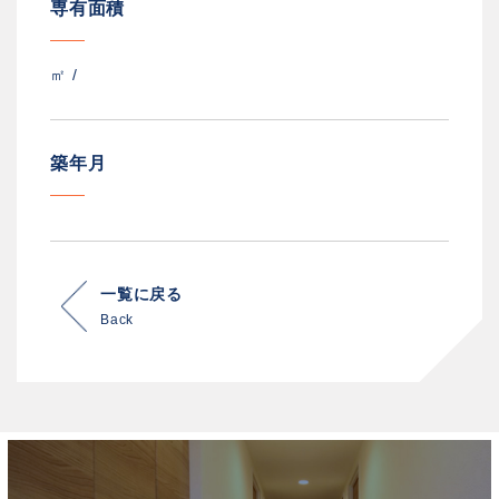
専有面積
㎡ /
築年月
一覧に戻る
Back