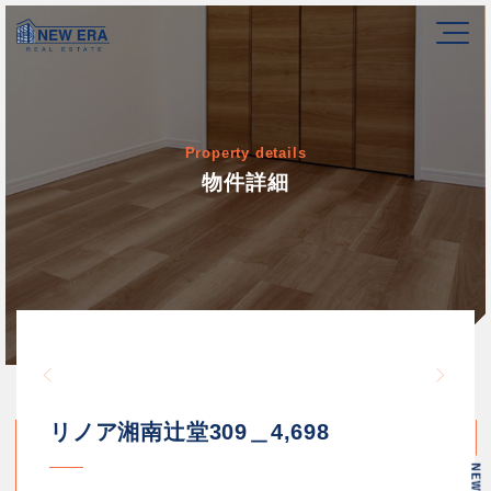
Property details
物件詳細
Warning
/home/newerakk/newerakk.
72
Warn
content/themes/newera/si
リノア湘南辻堂309＿4,698