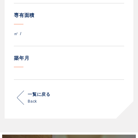
専有面積
㎡ /
築年月
一覧に戻る
Back