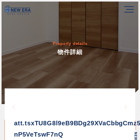
Property details
物件詳細
Warning
/home/newerakk/newerakk.
72
Warn
content/themes/newera/si
att.tsxTU8G8l9eB9BDg29XVaCbbgCmz5
nP5VeTswF7nQ