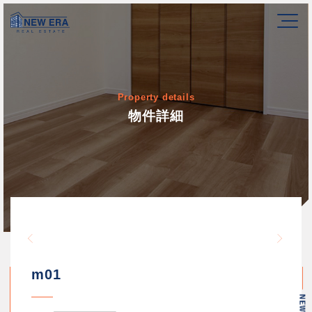
Property details
物件詳細
Warning
/home/newerakk/newerakk.
72
Warn
content/themes/newera/si
m01