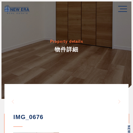
Property details
物件詳細
Warning
/home/newerakk/newerakk.
72
Warn
content/themes/newera/si
IMG_0676