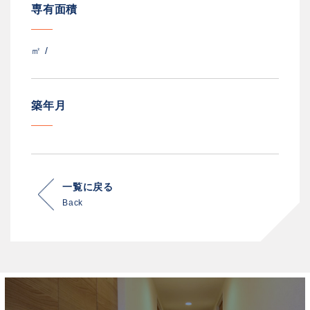
専有面積
㎡ /
築年月
一覧に戻る
Back