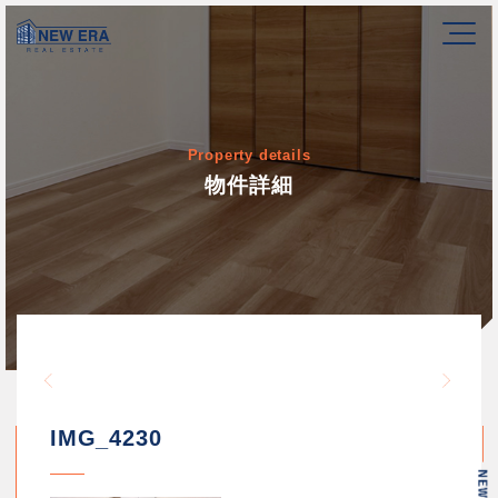
Property details
物件詳細
Warning
/home/newerakk/newerakk.
72
Warn
content/themes/newera/si
IMG_4230