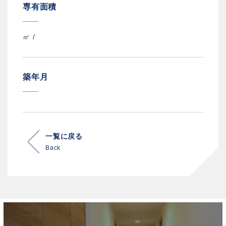
専有面積
㎡ /
築年月
一覧に戻る
Back