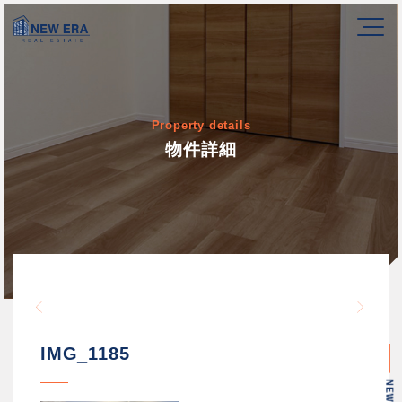
Property details
物件詳細
Warning
/home/newerakk/newerakk.
72
Warn
content/themes/newera/si
IMG_1185