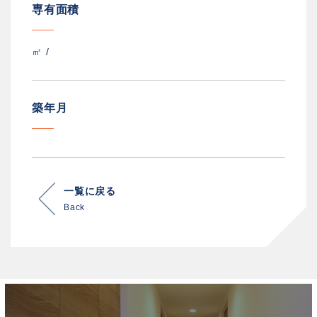
専有面積
㎡ /
築年月
一覧に戻る
Back