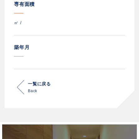
専有面積
㎡ /
築年月
一覧に戻る
Back