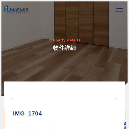
Property details
物件詳細
Warning
/home/newerakk/newerakk.
72
Warn
content/themes/newera/si
IMG_1704