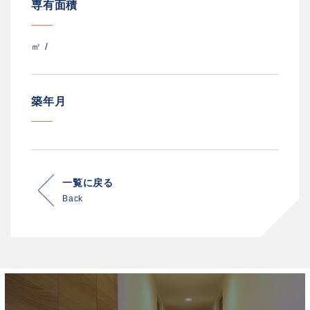
専有面積
㎡ /
築年月
一覧に戻る
Back