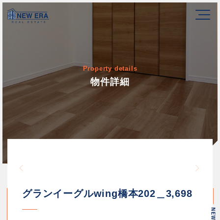
Property details
物件詳細
Warning
/home/newerakk/newerakk.
72
Warn
content/themes/newera/si
グランイーグルwing橋本202＿3,698