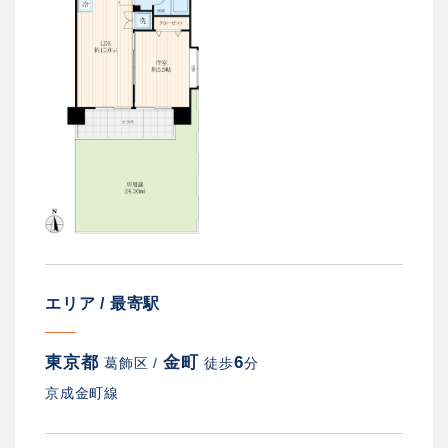
エリア / 最寄駅
東京都
金町
6
葛飾区 /
徒歩
分
京成金町線