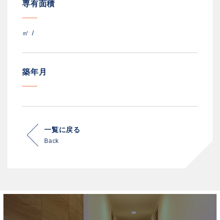
専有面積
㎡ /
築年月
一覧に戻る
Back