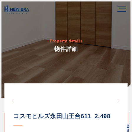
Property details
物件詳細
Warning
/home/newerakk/newerakk.
72
Warn
content/themes/newera/si
コスモヒルズ永田山王台611_2,498