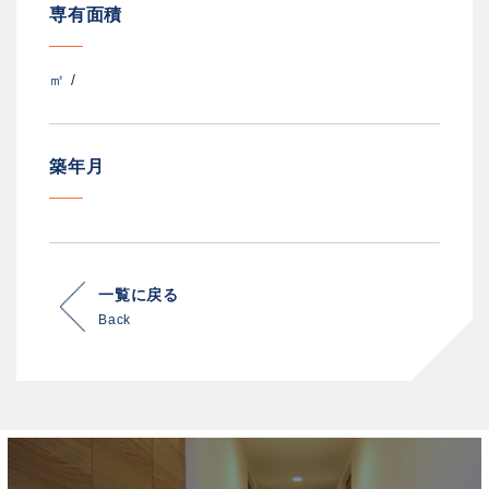
専有面積
㎡ /
築年月
一覧に戻る
Back