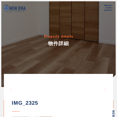
Property details
物件詳細
Warning
/home/newerakk/newerakk.
72
Warn
content/themes/newera/si
IMG_2325