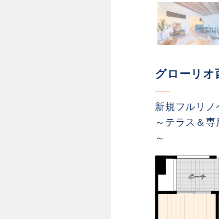
グローリオ
新規フルリノ
～テラス＆専
～