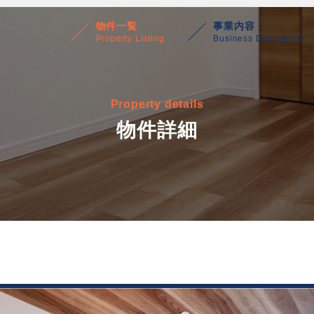
物件一覧
事業内容
Property Listing
Business Description
Property details
物件詳細