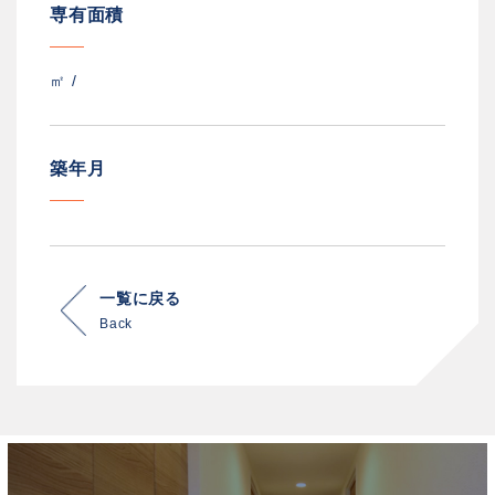
専有面積
㎡ /
築年月
一覧に戻る
Back