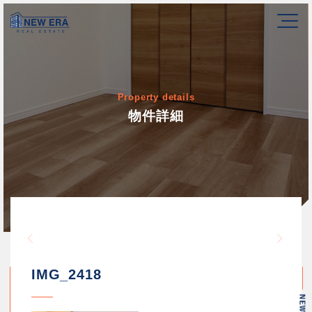
Property details
物件詳細
Warning
/home/newerakk/newerakk.
72
Warn
content/themes/newera/si
IMG_2418