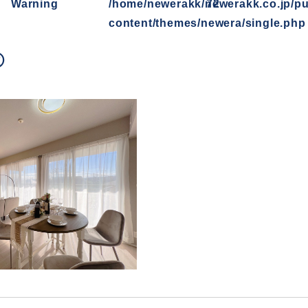
Warning
/home/newerakk/newerakk.co.jp/pu
72
content/themes/newera/single.php
②