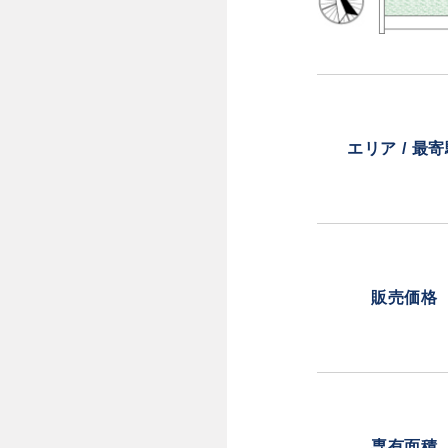
エリア / 最
販売価格
専有面積