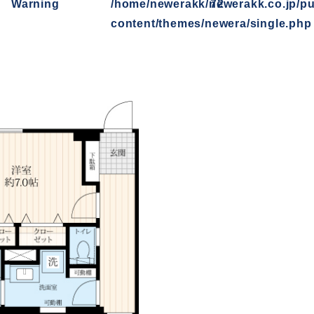
Warning
/home/newerakk/newerakk.co.jp/pu
72
content/themes/newera/single.php