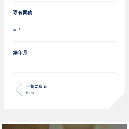
専有面積
㎡ /
築年月
一覧に戻る
Back