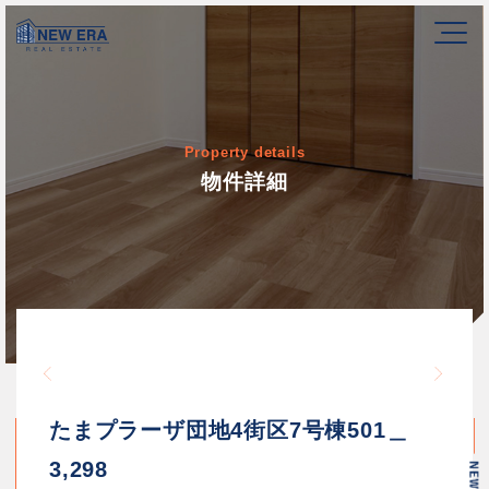
Property details
物件詳細
Warning
/home/newerakk/newerakk.
72
Warn
content/themes/newera/si
たまプラーザ団地4街区7号棟501＿
3,298