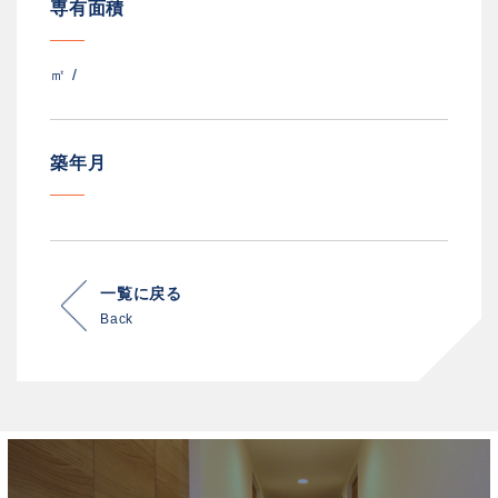
専有面積
㎡ /
築年月
一覧に戻る
Back