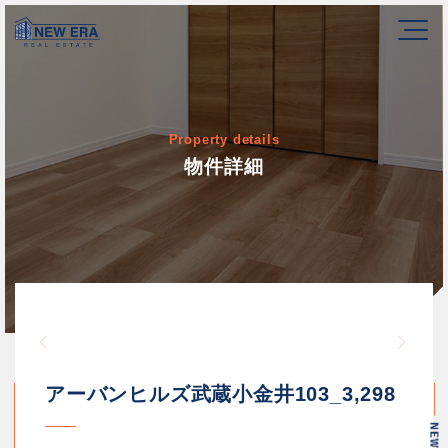
Property details
物件詳細
Warning
/home/newerakk/newerakk.
72
Warn
content/themes/newera/si
アーバンヒルズ武蔵小金井103_3,298