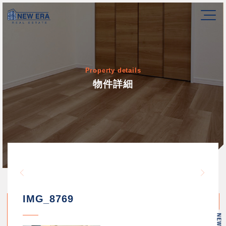
Property details
物件詳細
Warning
/home/newerakk/newerakk.
72
Warn
content/themes/newera/si
IMG_8769