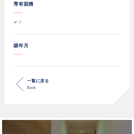
専有面積
㎡ /
築年月
一覧に戻る
Back